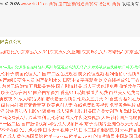
ght © 2026
www.rli9t1.cn
商貿
廈門宏楊裕通商貿有限公司
商貿
版權所有
限责任公司
加勒比久|东京热久久99|东京热久久亚洲|东京热久久只有精品6|东京热
乱伦种子
美国伦理大片
国产二区在线观看
美女伦理视频
福利偷拍小视频
1操屄91爽o 91黑丝白虎 91视频免费入口 99re草 吃瓜福利导航 豆花综合网 九九精
国产a级0
变性人妖
国产福利永久
日韩中文字幕观看
足交在线播放91
丁香
人内射无码
激情五月极品婷婷
国产剧情精品
成人三级伦理免费
偷怕欧美
欧美色综合网
91国产自拍偷拍
香蕉911
花蝴蝶看片免费
白丝美女免费网
峰AV最新资源 影音先锋妊妇系列 草逼视频高清无码 久久婷婷视频在线播放 日韩无码第6页 
页夜夜
91成人精品视频
蜜桃爱爱视频
乱伦熟女五月天
91香蕉视
福利在
一级片内射
夜夜骑青青草
欧美色图人妻
在线免费欧美视频
免费黄色毛片
在线h网 韩国福利一区 91国产盗摄 91次元黄色观看链接 久久国产伊人网 69先锋资源 9
色淫
波多野结依电影
91狠狠撸
成人深夜电影
精品国产美女剃毛
加勒比熟
在线免费黄A片
久草福利
乱伦家庭
成人午夜免费视频
人妖射精
国产屁屁
日一区二区
国产激情视频网站
成人视频日本
茄子视频污
亚洲色欲天天
成
五月花丁香社区 五月婷婷深爱激情网 91se 91黑料精品国产 91黄在线观看免费版 91
产不卡在线
91九色视频
日本天堂视频导航
日本三级光棍影院
91大神精品
国产成人
黄色岛国网站
欧美一xxxxx
欧美gayv
91色情激情网
中国韩国日