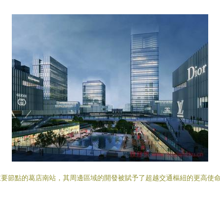
要節點的葛店南站，其周邊區域的開發被賦予了超越交通樞紐的更高使命