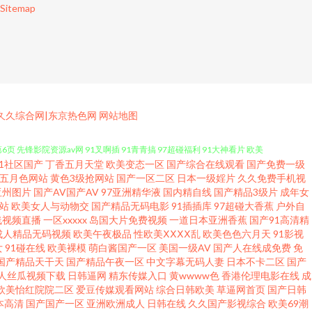
Sitemap
久久综合网|东京热色网
网站地图
91社区国产
丁香五月天堂
欧美变态一区
国产综合在线观看
国产免费一级
品6 91午夜影院在线 黄色视频网久久 久久伊人影院 色色六月天 91综合在
五月色网站
黄色3级抢网站
国产一区二区
日本一级婬片
久久免费手机视
亚州图片
国产AV国产AV
97亚洲精华液
国内精自线
国产精品3级片
成年女
站
欧美女人与动物交
国产精品无码电影
91插插库
97超碰大香蕉
户外自
先锋影院资源av网 91叉啊插 91青青搞 97超碰福利 91大神看片 欧美
线视频直播
一区xxxxx
岛国大片免费视频
一道日本亚洲香蕉
国产91高清精
成人精品无码视频
欧美午夜极品
性欧美ⅩⅩⅩⅩ乱
欧美色色六月天
91影视
1she在在在在在在线 91看篇免费 91去网站 AV婷婷网 波多野吉依久久 丰
女
91碰在线
欧美裸模
萌白酱国产一区
美国一级AV
国产人在线成免费
免
国产精品天干天
国产精品午夜一区
中文字幕无码人妻
日本不卡二区
国产
人丝瓜视频下载
日韩逼网
精东传媒入口
黄wwww色
香港伦理电影在线
成
色窝窝 99久久高清免费视频 先锋资源天堂av 色色五月天亚洲综合 视频国产
欧美怡红院院二区
爱豆传媒观看网站
综合日韩欧美
草逼网首页
国产日韩
本高清
国产国产一区
亚洲欧洲成人
日韩在线
久久国产影视综合
欧美69潮