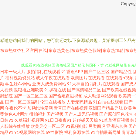
Copyri
感谢您访问我们的网站，您可能还对以下资源感兴趣：巢湖探创工艺品有
东京热红杏社区官网在线|东京热黄色|东京热黄色影院|东京热加勒|东京热
日本一级大片
微拍福利在线观看
91香蕉APP
国产二区三区
国产精品性
亚洲国产日韩欧美综合 四虎精品久久精品 91视频新地址 午夜剧场福利社 9
片
福利视频资源站
成人午夜在线观看
欧美图片在线观看
在线观看h视频
频
学生妹Av网站
亚洲人成免费网站
91大神自拍
福利片在线观看
国产成
人视频
狠狠撸亚洲欧美
91操碰在线
国产高清精品二区
国产欧美在线视频
线观看 91在线视频国 海角社区国产精伦 韩国不卡群 91丝袜网站 影音先
慰影院
国产一区二区二区
国产偷窥盗摄视频
成人动漫网站观看
欧美第一
品
国产一区二区福利
伦理在线播放
人妻无码精品
91自拍在线观看
国产
色综合网站在线 av大香蕉av 操瑟瑟综合 超爽内射19p 91传媒在线官网 
网
午夜伦不卡
加勒比性爱网
青草国产在线视频
亚洲国产精品导航
欧美
费黄色A片网址
微拍福利国产视频
国产人成无码视频
国产原创区色花堂
日韩91
久草福利视频网
91日日夜夜91
超碰碰天天操
91草草酒店视频
韩
满少妇av 国产性爱AV 久草成人 玖玖热中文字幕 日本韩国在线不卡视频 
人影院在线播放
欧美足交一区二区
91视频电影
另类四虎
亚洲东京热
国
精品91
91视频网站在线
69性影院
福利资源在线
91自拍最新网址
青青草