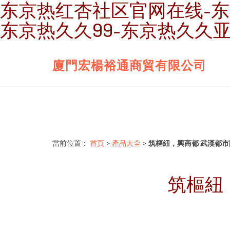
东京热红杏社区官网在线-东
东京热久久99-东京热久久
廈門宏楊裕通商貿有限公司
當前位置：
首頁
>
產品大全
>
筑樞紐，興商都 武漢都
筑樞紐