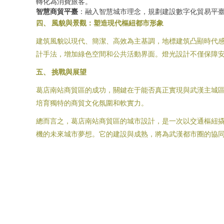
轉化為消費旅客。
智慧商貿平臺
：融入智慧城市理念，規劃建設數字化貿易平
四、 風貌與景觀：塑造現代樞紐都市形象
建筑風貌以現代、簡潔、高效為主基調，地標建筑凸顯時代
計手法，增加綠色空間和公共活動界面。燈光設計不僅保障
五、 挑戰與展望
葛店南站商貿區的成功，關鍵在于能否真正實現與武漢主城
培育獨特的商貿文化氛圍和軟實力。
總而言之，葛店南站商貿區的城市設計，是一次以交通樞紐
機的未來城市夢想。它的建設與成熟，將為武漢都市圈的協同