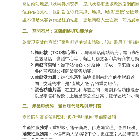
葛店南站地處武漢與鄂州交界，是武漢都市圈城際鐵路網的關
位的核心支柱。設計旨在依托高鐵、地鐵、城鐵“三鐵”交匯
里不僅是乘客匆匆過往的站點，更是商務人士匯聚、商品展
二、 空間布局：立體網絡與功能混合
為實現高效的商貿活動與舒適的城市體驗，設計采用了“樞紐
樞紐核（TOD核心區）
：圍繞葛店南站站房，進行高
星級酒店、會議中心等，滿足商務旅客和高端商貿活動
商務商貿軸
：從車站核心向外延伸，形成一條東西向的
要的商務辦公和商業零售功能。
生態活力廊
：結合水系和綠地規劃南北向的生態廊道，
閑、交流需求，是“產城人”融合的重要紐帶。
混合功能片區
：在主軸和廊道之間，規劃多個功能混合
以是零售和餐飲，上層是辦公或公寓，確保區域24小
三、 產業與業態：聚焦現代服務與新消費
商貿區的產業策劃緊扣“現代”與“服務”兩個關鍵詞。
生產性服務業
：重點吸引電子商務、供應鏈管理、會展服務
消費性服務業
：不僅布局大型購物中心，更注重引入品牌首