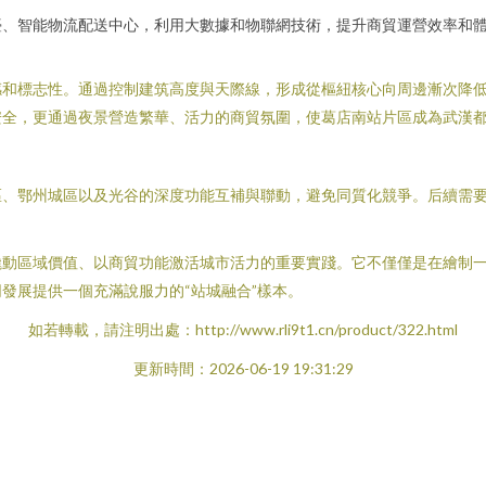
臺、智能物流配送中心，利用大數據和物聯網技術，提升商貿運營效率和
感和標志性。通過控制建筑高度與天際線，形成從樞紐核心向周邊漸次降
安全，更通過夜景營造繁華、活力的商貿氛圍，使葛店南站片區成為武漢
區、鄂州城區以及光谷的深度功能互補與聯動，避免同質化競爭。后續需
撬動區域價值、以商貿功能激活城市活力的重要實踐。它不僅僅是在繪制
發展提供一個充滿說服力的“站城融合”樣本。
如若轉載，請注明出處：http://www.rli9t1.cn/product/322.html
更新時間：2026-06-19 19:31:29