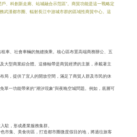
門戶、科創新走廊、站城融合示范區”。商貿功能是這一戰略定
服務武漢都市圈、輻射長江中游城市群的區域性商貿中心。這
出租車、社會車輛的無縫換乘。核心區布置高端商務辦公、五
及大型商業綜合體。這條軸帶是商貿經濟的主脈，承載著主
布局，提供了宜人的開放空間，滿足了商貿人群及市民的休
免單一功能帶來的“潮汐現象”與夜晚空城問題。例如，底層可
業入駐，形成產業服務集群。
特色市集、美食街區，打造都市圈微度假目的地，將過往旅客