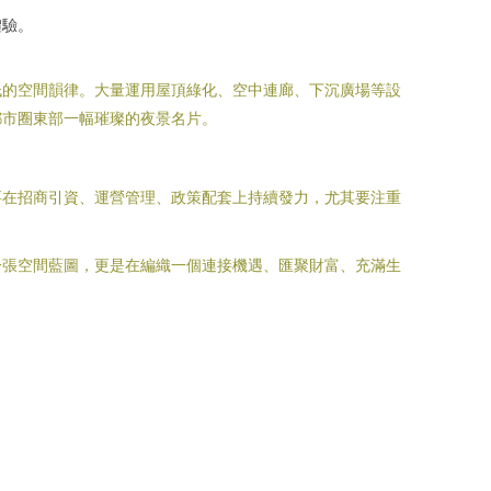
體驗。
低的空間韻律。大量運用屋頂綠化、空中連廊、下沉廣場等設
都市圈東部一幅璀璨的夜景名片。
要在招商引資、運營管理、政策配套上持續發力，尤其要注重
一張空間藍圖，更是在編織一個連接機遇、匯聚財富、充滿生