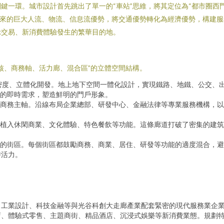
鍵一環。城市設計首先跳出了單一的“車站”思維，將其定位為“都市圈西
帶來的巨大人流、物流、信息流優勢，將交通優勢轉化為經濟優勢，構建
示交易、新消費體驗發生的繁華目的地。
核、商務軸、活力廊、混合區”的立體空間結構。
密度、立體化開發。地上地下空間一體化設計，實現鐵路、地鐵、公交、
的即時需求，塑造鮮明的門戶形象。
商務主軸。沿線布局企業總部、研發中心、金融法律等專業服務機構，以
植入休閑商業、文化體驗、特色餐飲等功能。這條廊道打破了密集的建筑
的街區。每個街區都鼓勵商務、商業、居住、研發等功能的適度混合，避
時活力。
、工業設計、科技金融等與光谷科創大走廊產業配套緊密的現代服務業企
店、體驗式零售、主題商街、精品酒店、沉浸式娛樂等新消費業態。規劃